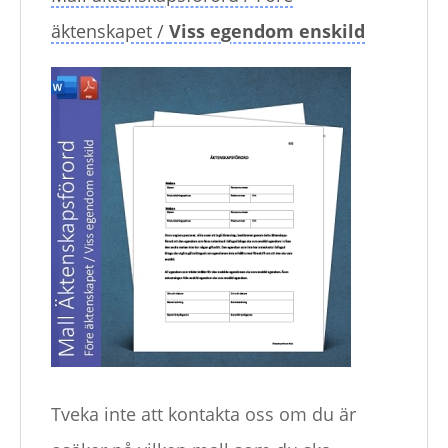
äktenskapet /
Viss egendom enskild
Tveka inte att kontakta oss om du är