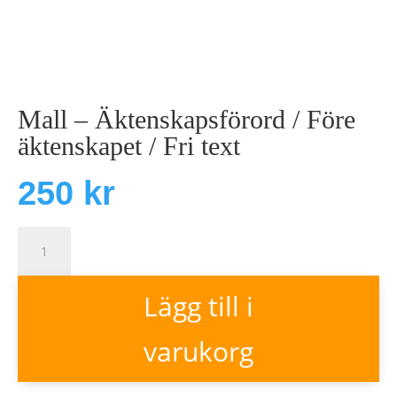
Mall – Äktenskapsförord / Före
äktenskapet / Fri text
250
kr
Mall
-
Lägg till i
Äktenskapsförord
/
varukorg
Före