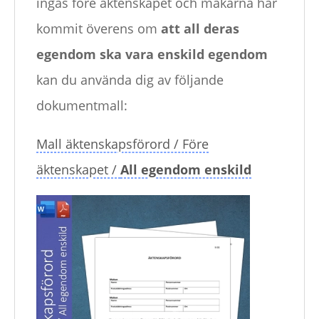
ingås före äktenskapet och makarna har
kommit överens om
att all deras
egendom ska vara enskild egendom
kan du använda dig av följande
dokumentmall:
Mall äktenskapsförord / Före
äktenskapet /
All egendom enskild