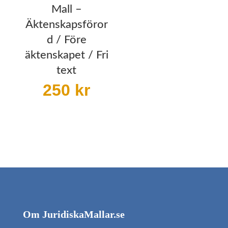
Mall –
Äktenskapsföror
d / Före
äktenskapet / Fri
text
250
kr
Om JuridiskaMallar.se