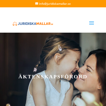
info@juridiskamallar.se
ÄKTENSKAPSFÖRORD