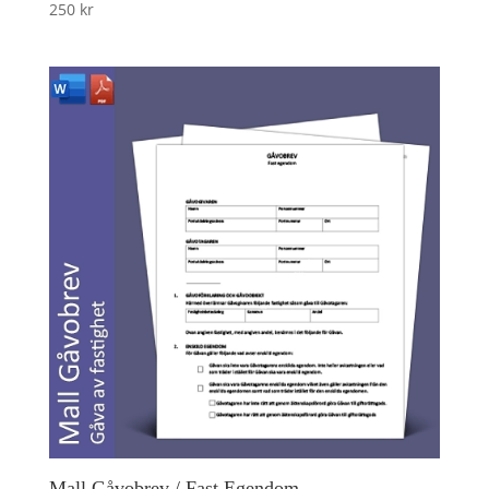
250
kr
Mall Gåvobrev / Fast Egendom