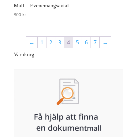
Mall – Evenemangsavtal
300
kr
←
1
2
3
4
5
6
7
→
Varukorg