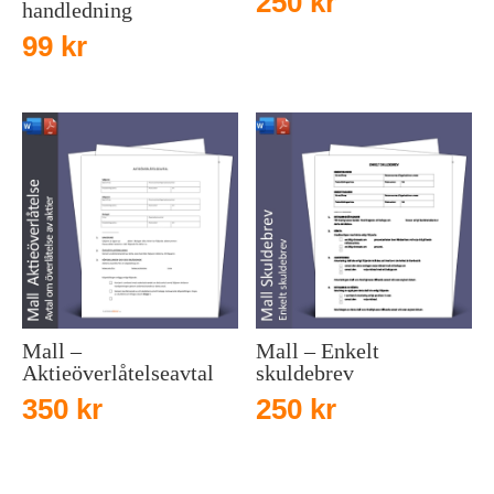
250
kr
handledning
99
kr
Mall –
Mall – Enkelt
Aktieöverlåtelseavtal
skuldebrev
350
kr
250
kr