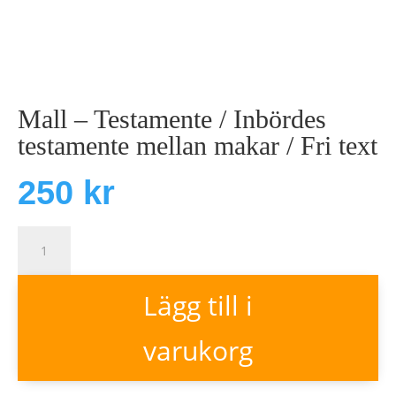
Mall – Testamente / Inbördes
testamente mellan makar / Fri text
250
kr
Mall
-
Lägg till i
Testamente
/
varukorg
Inbördes