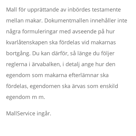
testamente
Mall för upprättande av inbördes testamente
mellan
mellan makar. Dokumentmallen innehåller inte
makar
några formuleringar med avseende på hur
/
kvarlåtenskapen ska fördelas vid makarnas
Fri
bortgång. Du kan därför, så länge du följer
text
reglerna i ärvabalken, i detalj ange hur den
mängd
egendom som makarna efterlämnar ska
fördelas, egendomen ska ärvas som enskild
egendom m m.
MallService ingår.