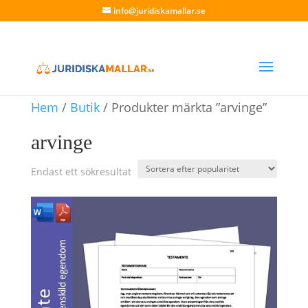
info@juridiskamallar.se
Hem
/
Butik
/ Produkter märkta ”arvinge”
arvinge
Endast ett sökresultat