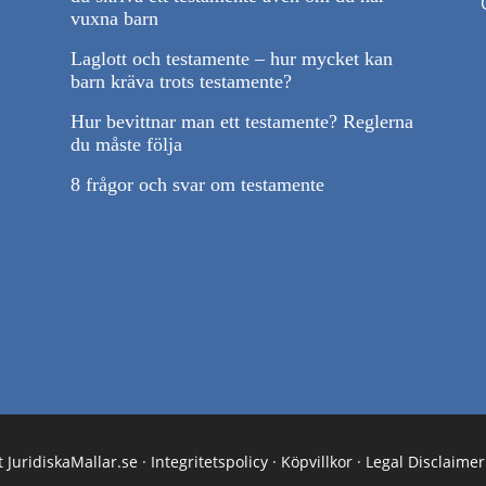
vuxna barn
Laglott och testamente – hur mycket kan
barn kräva trots testamente?
Hur bevittnar man ett testamente? Reglerna
du måste följa
8 frågor och svar om testamente
 JuridiskaMallar.se ·
Integritetspolicy
·
Köpvillkor
·
Legal Disclaimer