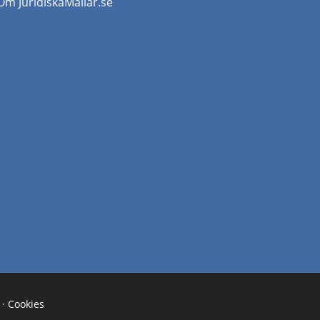
Om JuridiskaMallar.se
·
Cookies