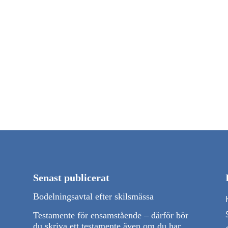
Senast publicerat
Bodelningsavtal efter skilsmässa
Testamente för ensamstående – därför bör
du skriva ett testamente även om du har