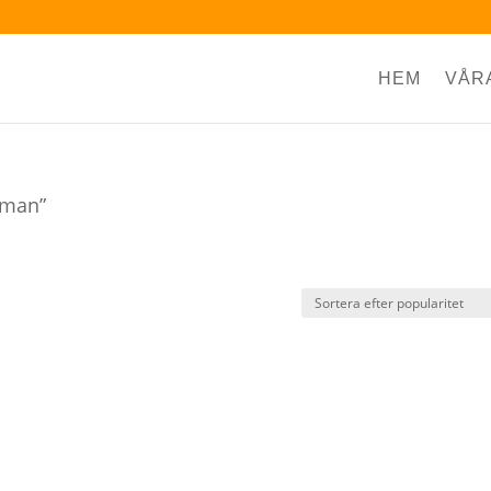
HEM
VÅR
 man”