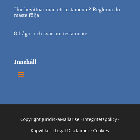
Hur bevittnar man ett testamente? Reglerna du
måste följa
8 frågor och svar om testamente
Innehåll
Copyright JuridiskaMallar.se ·
Integritetspolicy
·
Köpvillkor
·
Legal Disclaimer
·
Cookies