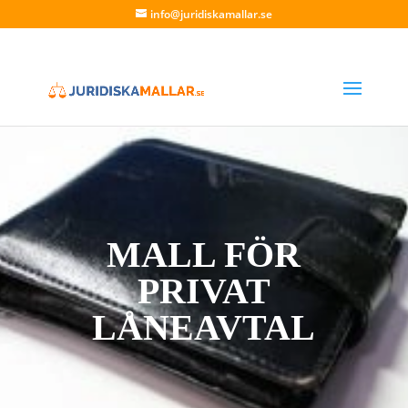
info@juridiskamallar.se
MALL FÖR
PRIVAT
LÅNEAVTAL